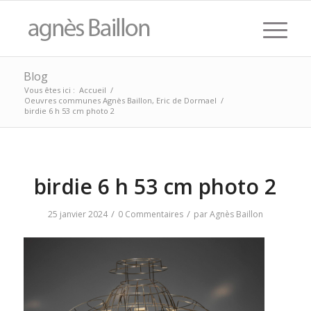
Blog
Vous êtes ici :
Accueil
/
Oeuvres communes Agnès Baillon, Eric de Dormael
/
birdie 6 h 53 cm photo 2
birdie 6 h 53 cm photo 2
/
/
25 janvier 2024
0 Commentaires
par
Agnès Baillon