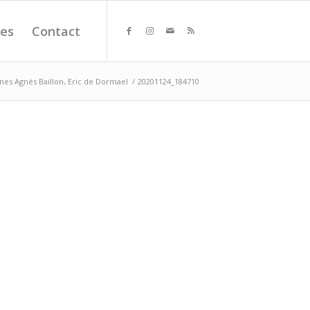
es
Contact
s Agnès Baillon, Eric de Dormael
/
20201124_184710