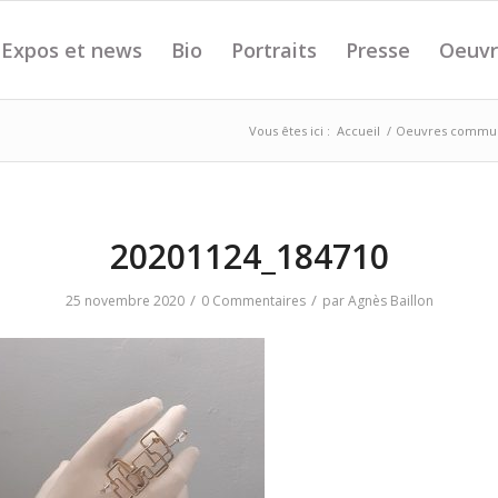
Expos et news
Bio
Portraits
Presse
Oeuvr
Vous êtes ici :
Accueil
/
Oeuvres commune
20201124_184710
/
/
25 novembre 2020
0 Commentaires
par
Agnès Baillon