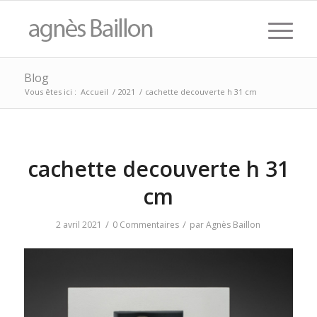
Blog
Vous êtes ici :
Accueil
/
2021
/
cachette decouverte h 31 cm
cachette decouverte h 31
cm
/
/
2 avril 2021
0 Commentaires
par
Agnès Baillon