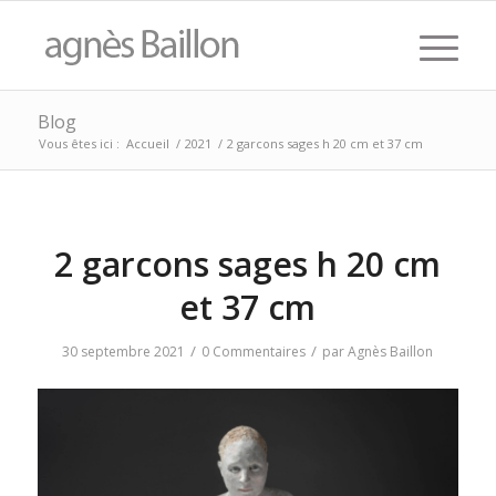
Blog
Vous êtes ici :
Accueil
/
2021
/
2 garcons sages h 20 cm et 37 cm
2 garcons sages h 20 cm
et 37 cm
/
/
30 septembre 2021
0 Commentaires
par
Agnès Baillon