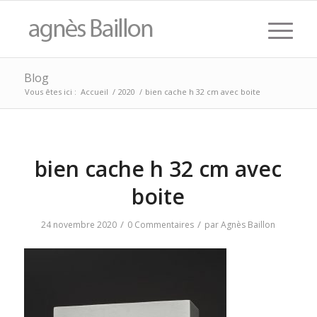
Blog
Vous êtes ici :
Accueil
/
2020
/
bien cache h 32 cm avec boite
bien cache h 32 cm avec
boite
/
/
24 novembre 2020
0 Commentaires
par
Agnès Baillon