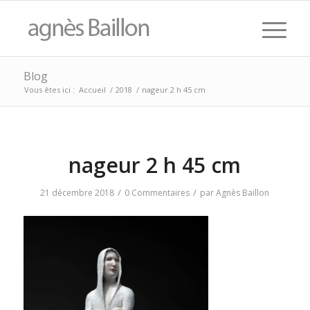
Blog
Vous êtes ici :
Accueil
/
2018
/
nageur 2 h 45 cm
nageur 2 h 45 cm
/
/
21 décembre 2018
0 Commentaires
par
Agnès Baillon