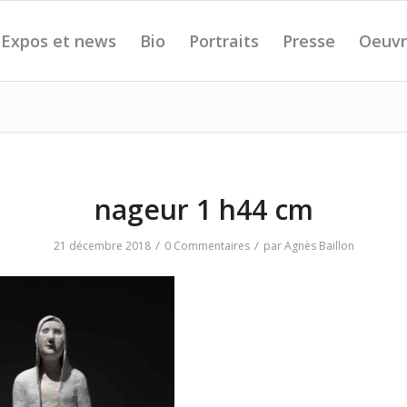
Expos et news
Bio
Portraits
Presse
Oeuvr
nageur 1 h44 cm
/
/
21 décembre 2018
0 Commentaires
par
Agnès Baillon