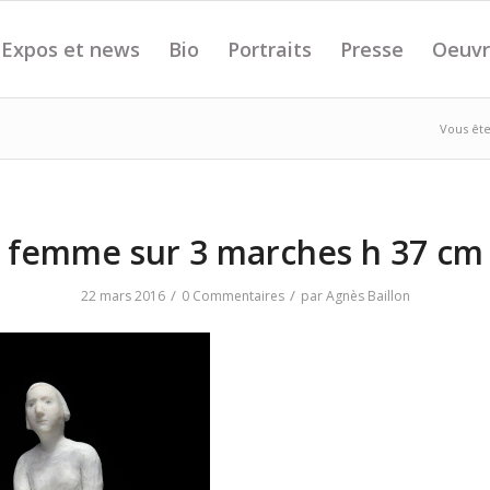
Expos et news
Bio
Portraits
Presse
Oeuvr
Vous êtes
femme sur 3 marches h 37 cm
/
/
22 mars 2016
0 Commentaires
par
Agnès Baillon