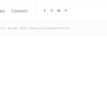
es
Contact
 ici :
Accueil
/
2016
/
femme sur 3 marches h 37 cm