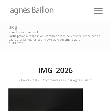
Blog
Vous êtes ici :
Accueil
/
Participation à l’exposition »femmes à la mine » Musée des mines de
Cagnac les Mines,Tarn.du 19 avril au 6 décembre 2019
/
IMG_2026
IMG_2026
/
/
21 avril 2019
0 Commentaires
par
Agnès Baillon