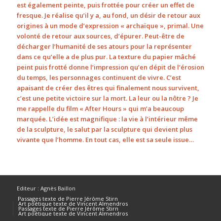
est également peinte, puis frottée pour créer un effet de
fresque. Je réalise qu’il y a, au fond, un désir de retour aux
origines à un mode d’expression « archaïque », primal. Une
volonté de retour aux sources, d’épurer. Peut-être de
décharger l’humanité de ses atours pour la représenter
dans ce qu’elle a de plus pur. La texture du papier mâché
peint puis frotté donne l’impression qu’en dépit de l’érosion
du temps, les personnages continuent de vivre. C’est
apaisant de créer des êtres qui finalement nous survivent,
c’est une petite victoire sur la mort. La leur ou la nôtre ? Je
me rappelle du film « After Hours » qui m’a beaucoup
marquée. L’idée est magnifique : la vie à l’intérieur même
de la sculpture, le salut par la sculpture qui devient plus
vivante que l’homme. En tout cas, elle est sa seule issue…
Editeur : Agnès Baillon
Passages texte de Pierre Jérôme Stirn
Art poétique texte de Vincent Almendros
Passages texte de Pierre Jérôme Stirn
Art poétique texte de Vincent Almendros