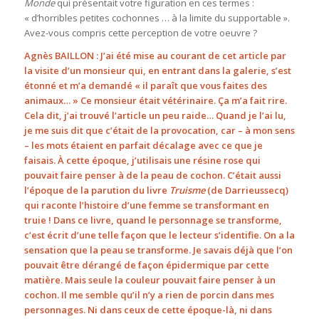
Monde
qui présentait votre figuration en ces termes :
« d’horribles petites cochonnes … à la limite du supportable ».
Avez-vous compris cette perception de votre oeuvre ?
Agnès BAILLON : J’ai été mise au courant de cet article par
la visite d’un monsieur qui, en entrant dans la galerie, s’est
étonné et m’a demandé « il paraît que vous faites des
animaux… » Ce monsieur était vétérinaire. Ça m’a fait rire.
Cela dit, j’ai trouvé l’article un peu raide… Quand je l’ai lu,
je me suis dit que c’était de la provocation, car – à mon sens
– les mots étaient en parfait décalage avec ce que je
faisais. À cette époque, j’utilisais une résine rose qui
pouvait faire penser à de la peau de cochon. C’était aussi
l’époque de la parution du livre
Truisme
(de Darrieussecq)
qui raconte l’histoire d’une femme se transformant en
truie ! Dans ce livre, quand le personnage se transforme,
c’est écrit d’une telle façon que le lecteur s’identifie. On a la
sensation que la peau se transforme. Je savais déjà que l’on
pouvait être dérangé de façon épidermique par cette
matière. Mais seule la couleur pouvait faire penser à un
cochon. Il me semble qu’il n’y a rien de porcin dans mes
personnages. Ni dans ceux de cette époque-là, ni dans