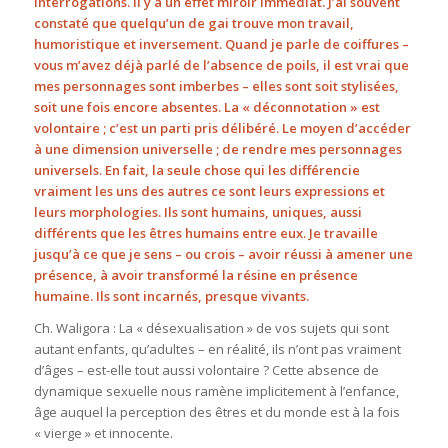
interrogations. Il y a un effet miroir immédiat. J’ai souvent
constaté que quelqu’un de gai trouve mon travail,
humoristique et inversement. Quand je parle de coiffures –
vous m’avez déjà parlé de l’absence de poils, il est vrai que
mes personnages sont imberbes – elles sont soit stylisées,
soit une fois encore absentes. La « déconnotation » est
volontaire ; c’est un parti pris délibéré. Le moyen d’accéder
à une dimension universelle ; de rendre mes personnages
universels. En fait, la seule chose qui les différencie
vraiment les uns des autres ce sont leurs expressions et
leurs morphologies. Ils sont humains, uniques, aussi
différents que les êtres humains entre eux. Je travaille
jusqu’à ce que je sens – ou crois – avoir réussi à amener une
présence, à avoir transformé la résine en présence
humaine. Ils sont incarnés, presque vivants.
Ch. Waligora : La « désexualisation » de vos sujets qui sont
autant enfants, qu’adultes – en réalité, ils n’ont pas vraiment
d’âges – est-elle tout aussi volontaire ? Cette absence de
dynamique sexuelle nous ramène implicitement à l’enfance,
âge auquel la perception des êtres et du monde est à la fois
« vierge » et innocente.