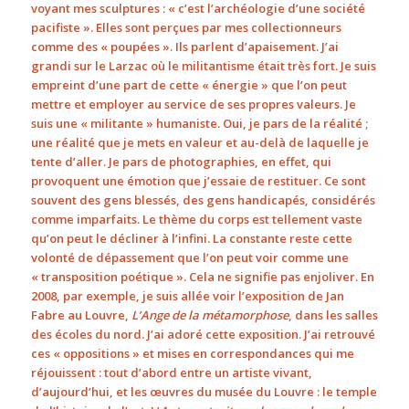
voyant mes sculptures : « c’est l’archéologie d’une société
pacifiste ». Elles sont perçues par mes collectionneurs
comme des « poupées ». Ils parlent d’apaisement. J’ai
grandi sur le Larzac où le militantisme était très fort. Je suis
empreint d’une part de cette « énergie » que l’on peut
mettre et employer au service de ses propres valeurs. Je
suis une « militante » humaniste. Oui, je pars de la réalité ;
une réalité que je mets en valeur et au-delà de laquelle je
tente d’aller. Je pars de photographies, en effet, qui
provoquent une émotion que j’essaie de restituer. Ce sont
souvent des gens blessés, des gens handicapés, considérés
comme imparfaits. Le thème du corps est tellement vaste
qu’on peut le décliner à l’infini. La constante reste cette
volonté de dépassement que l’on peut voir comme une
« transposition poétique ». Cela ne signifie pas enjoliver. En
2008, par exemple, je suis allée voir l’exposition de Jan
Fabre au Louvre,
L’Ange de la métamorphose
, dans les salles
des écoles du nord. J’ai adoré cette exposition. J’ai retrouvé
ces « oppositions » et mises en correspondances qui me
réjouissent : tout d’abord entre un artiste vivant,
d’aujourd’hui, et les œuvres du musée du Louvre : le temple