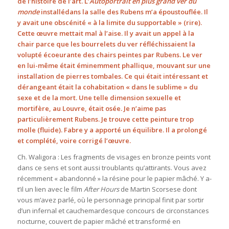
de l’histoire de l’art. L’
Autoportrait en plus grand ver du
monde
installé
dans la salle des Rubens m’a époustouflée. Il
y avait une obscénité « à la limite du supportable » (rire).
Cette œuvre mettait mal à l’aise. Il y avait un appel à la
chair parce que les bourrelets du ver réfléchissaient la
volupté écoeurante des chairs peintes par Rubens. Le ver
en lui-même était éminemment phallique, mouvant sur une
installation de pierres tombales. Ce qui était intéressant et
dérangeant était la cohabitation « dans le sublime » du
sexe et de la mort. Une telle dimension sexuelle et
mortifère, au Louvre, était osée. Je n’aime pas
particulièrement Rubens. Je trouve cette peinture trop
molle (fluide). Fabre y a apporté un équilibre. Il a prolongé
et complété, voire corrigé l’œuvre.
Ch. Waligora : Les fragments de visages en bronze peints vont
dans ce sens et sont aussi troublants qu’attirants. Vous avez
récemment « abandonné » la résine pour le papier mâché. Y a-
t’il un lien avec le film
After Hours
de Martin Scorsese dont
vous m’avez parlé, où le personnage principal finit par sortir
d’un infernal et cauchemardesque concours de circonstances
nocturne, couvert de papier mâché et transformé en