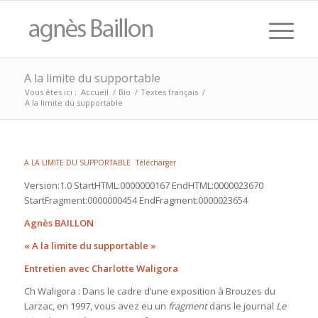
A la limite du supportable
Vous êtes ici :
Accueil
/
Bio
/
Textes français
/
A la limite du supportable
A LA LIMITE DU SUPPORTABLE
Télécharger
Version:1.0 StartHTML:0000000167 EndHTML:0000023670
StartFragment:0000000454 EndFragment:0000023654
Agnès BAILLON
« A la limite du supportable »
Entretien avec Charlotte Waligora
Ch Waligora : Dans le cadre d’une exposition à Brouzes du
Larzac, en 1997, vous avez eu un
fragment
dans le journal
Le