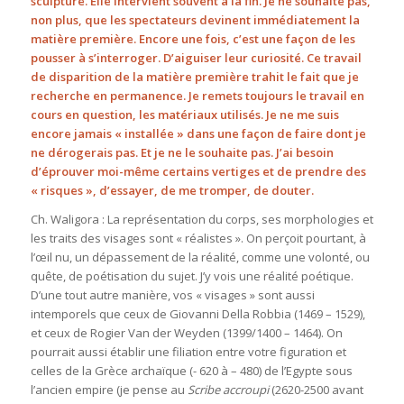
sculpture. Elle intervient souvent à la fin. Je ne souhaite pas,
non plus, que les spectateurs devinent immédiatement la
matière première. Encore une fois, c’est une façon de les
pousser à s’interroger. D’aiguiser leur curiosité. Ce travail
de disparition de la matière première trahit le fait que je
recherche en permanence. Je remets toujours le travail en
cours en question, les matériaux utilisés. Je ne me suis
encore jamais « installée » dans une façon de faire dont je
ne dérogerais pas. Et je ne le souhaite pas. J’ai besoin
d’éprouver moi-même certains vertiges et de prendre des
« risques », d’essayer, de me tromper, de douter.
Ch. Waligora : La représentation du corps, ses morphologies et
les traits des visages sont « réalistes ». On perçoit pourtant, à
l’œil nu, un dépassement de la réalité, comme une volonté, ou
quête, de poétisation du sujet. J’y vois une réalité poétique.
D’une tout autre manière, vos « visages » sont aussi
intemporels que ceux de Giovanni Della Robbia (1469 – 1529),
et ceux de Rogier Van der Weyden (1399/1400 – 1464). On
pourrait aussi établir une filiation entre votre figuration et
celles de la Grèce archaïque (- 620 à – 480) de l’Egypte sous
l’ancien empire (je pense au
Scribe accroupi
(2620-2500 avant