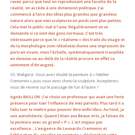
rasoir parce que tout en reproduisant une facette de la
réalité, on accède à une dimension poétique. J’ai
commencé à faire des têtes plus grandes que grandeur
nature alors que mes sculptures en pieds sont plus petites.
Cela met le public mal à l’aise. Régulièrement on se
demande si ce sont des gens normaux. C’est très
intéressant parce que le « réalisme » des traits du visage et
de la morphologie (non idéalisée) donne une impression de
portrait vivant, mais l’échelle, systématiquement travaillée
en dessous ou au-delà de la réalité procure en effet ce
sentiment d’étrangeté.
Ch. Waligora : Vous avez étudié la peinture à « l’atelier
Cremonini », puis vous avez choisi la sculpture. Accepteriez-
vous de revenir sur le passage de l’un à l’autre ?
Agnès BAILLON : J’ai choisi un professeur qui avait une forte
présence pour tuer l’influence de mes parents. Plus tard il a
fallu tuer le maître pour pouvoir être enfin libre. Au fond, je
suis autodidacte. Quand J’étais aux Beaux-Arts, je faisais de
la peinture avec un grand « P ». L’art majeur par
excellence… L’exigence de Leonardo Cremonini et
l’obligation d’« exceller en peinture » déclenchait cette