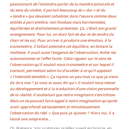
passionnant de l’entendre parler de la matière picturale et
du sens du visible. Il parlait beaucoup du « dur » et du
« tendre » qui devaient cohabiter dans l’œuvre comme deux
entités à part entière, non fondues mais harmonisées,
équilibrées et distinctement présentes. Ça, c’était son grand
enseignement. Pour lui, on était fait de dur et de tendre (la
chair et les os). Pour arriver à produire une émotion, à la
transmettre, il fallait atteindre cet équilibre, en évitant la
mollesse. Il avait aussi l’exigence de l’observation, éviter les
automatismes et l’effet facile. Cette rigueur sur le sens de
l’observation qu’il voulait nous transmettre et sur lequel il
insistait, permettait selon lui d’accéder à ce qu’il appelait
« l’intensité sensible ».
Ça rejoins un peu tout ce que je viens
de dire non ? Je vous ai aussi dit qu’«
il voulait nous mener
au développement et à la traduction d’une vision personnelle
de la réalité. Il souhaitait que notre imaginaire s’enrichisse.
Mais on ne pouvait faire appel à notre imagination qu’après
avoir approfondi sérieusement et minutieusement
l’observation du réel.
» Que puis-je ajouter ? Alors oui, il a
laissé une empreinte…
Ch. Waligora : Vos sculptures qu’elles soient en bronze, en