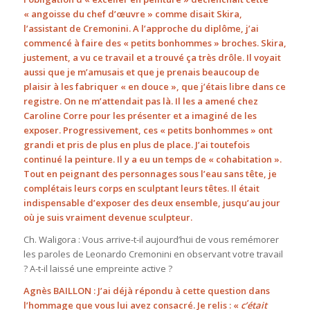
« angoisse du chef d’œuvre » comme disait Skira,
l’assistant de Cremonini. A l’approche du diplôme, j’ai
commencé à faire des « petits bonhommes » broches. Skira,
justement, a vu ce travail et a trouvé ça très drôle. Il voyait
aussi que je m’amusais et que je prenais beaucoup de
plaisir à les fabriquer « en douce », que j’étais libre dans ce
registre. On ne m’attendait pas là. Il les a amené chez
Caroline Corre pour les présenter et a imaginé de les
exposer. Progressivement, ces « petits bonhommes » ont
grandi et pris de plus en plus de place. J’ai toutefois
continué la peinture. Il y a eu un temps de « cohabitation ».
Tout en peignant des personnages sous l’eau sans tête, je
complétais leurs corps en sculptant leurs têtes. Il était
indispensable d’exposer des deux ensemble, jusqu’au jour
où je suis vraiment devenue sculpteur.
Ch. Waligora : Vous arrive-t-il aujourd’hui de vous remémorer
les paroles de Leonardo Cremonini en observant votre travail
? A-t-il laissé une empreinte active ?
Agnès BAILLON : J’ai déjà répondu à cette question dans
l’hommage que vous lui avez consacré. Je relis : «
c’était